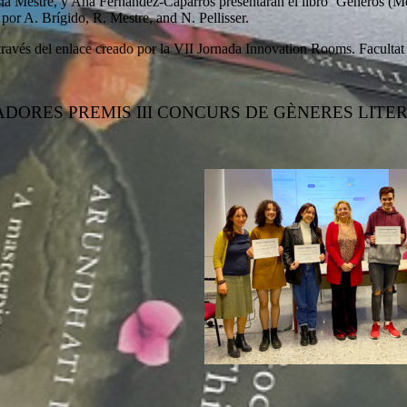
nna Mestre, y Ana Fernández-Caparrós presentarán el libro ‘Géneros (Me
por A. Brígido, R. Mestre, and N. Pellisser.
través del enlace creado por la VII Jornada Innovation Rooms. Facultat
DORES PREMIS III CONCURS DE GÈNERES LITER