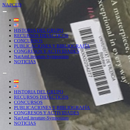
NAPCED
HISTORIA DEL GRUPO
RECURSOS DIDÁCTICOS
CONCURSOS
PUBLICACIONES Y BIBLIOGRAFÍA
CONGRESOS Y ACTIVIDADES
NatAmLiterature-Symposium
NOTICIAS
HISTORIA DEL GRUPO
RECURSOS DIDÁCTICOS
CONCURSOS
PUBLICACIONES Y BIBLIOGRAFÍA
CONGRESOS Y ACTIVIDADES
NatAmLiterature-Symposium
NOTICIAS