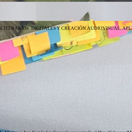
)LITERARIOS DIGITALES Y CREACIÓN AUDIOVISUAL. APL